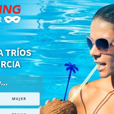
A TRÍOS
RCIA
...
Buscando
Selecciona una o más
MUJER
HOMBRE
MUJ