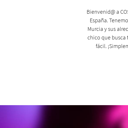
Bienvenid@ a COST
España. Tenemos 
Murcia y sus alre
chico que busca tr
fácil. ¡Simpl