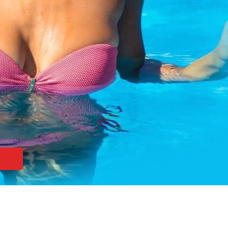
NS
23
06
1984